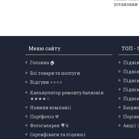
установки у
Меню сайту
ТОП - 
Головна 🏠
Підвік
Підвік
Всі товари та послуги
Підвік
Відгуки ⭐⭐⭐⭐
Підвік
Калькулятор ремонту балконів
★★★★☆
Підвік
Новини компанії
Бюдже
Портфоліо ⚒
Порів
Фотогалерея 🎥📎
Акції 
Сертифікати та ліцензії