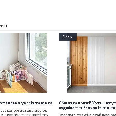
тті
5 бер.
установки укосів на вікна
Обшивка лоджії Київ — вну
оздоблення балконів під к
атті ми розповімо про те,
м визначається вартість
Зробимо лоджію охайною, з