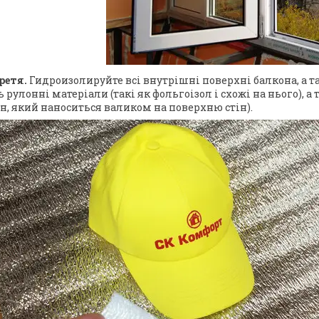
ретя.
Гидроизолируйте всі внутрішні поверхні балкона, а та
 рулонні матеріали (такі як фольгоізол і схожі на нього), а
н, який наноситься валиком на поверхню стін).