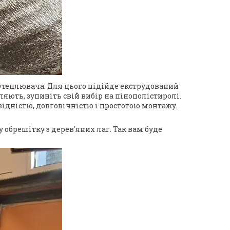
утеплювача. Для цього підійде екструдований
яють, зупиніть свій вибір на пінополістиролі.
відністю, довговічністю і простотою монтажу.
обрешітку з дерев'яних лаг. Так вам буде