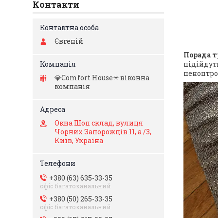
Контакти
Євгеній
Порада т
підійдуть
пеноптро
💎Comfort Hоuse✴️ віконна
компанія
Окна Шоп склад, вулиця
Чорних Запорожців 11, а /3,
Київ, Україна
+380 (63) 635-33-35
офіс багатоканальний
+380 (50) 265-33-35
офіс багатоканальний