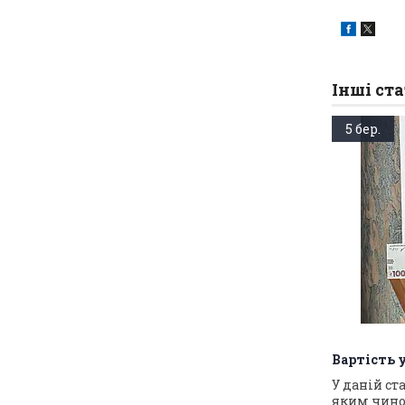
Інші ста
5 бер.
Вартість 
У даній ст
яким чино