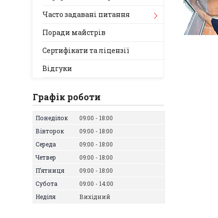
Часто задавані питання
Поради майстрів
Сертифікати та ліцензії
Відгуки
Графік роботи
Понеділок
09:00
18:00
Вівторок
09:00
18:00
Середа
09:00
18:00
Четвер
09:00
18:00
Пʼятниця
09:00
18:00
Субота
09:00
14:00
Неділя
Вихідний