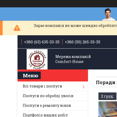
Зараз компанія не може швидко обробляти
+380 (63) 635-33-35
+380 (50) 265-33-35
Мережа компаній
Comfort-Hоuse
Поради 
Всі товари і послуги
Послуги по обробці укосів
2 груд.
Послуги з ремонту вікон
Портфоліо наших робіт