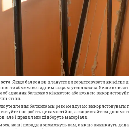
оста.
Якщо балкон ви плануєте використовувати як місце д
ання, то обмежтеся одним шаром утеплювача. Якщо в якост
 об'єднання балкона з кімнатою або кухнею використовуйте
ічні стіни.
и утеплення балкона ми рекомендуємо використовувати тіл
нтуйте і не робіть це самостійно, а скористайтеся допомо
н, але і правильно підберуть матеріали.
мося, наші поради допоможуть вам, а якщо виникнуть додат