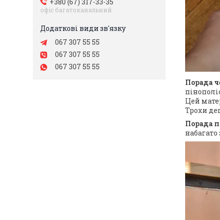
+380 (67) 317-33-35
офіс багатоканальний
067 307 55 55
067 307 55 55
067 307 55 55
Порада ч
пінополіс
Цей мате
Трохи де
Порада п
набагато