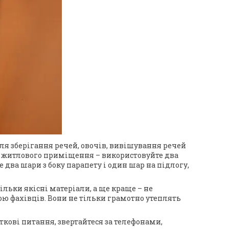
ля зберігання речей, овочів, вивішування речей
і житлового приміщення – використовуйте два
 два шари з боку парапету і один шар на підлогу,
ьки якісні матеріали, а ще краще – не
гою фахівців. Вони не тільки грамотно утеплять
кові питання, звертайтеся за телефонами,