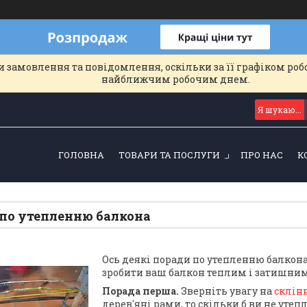
 замовлення та повідомлення, оскільки за її графіком роб
найближчим робочим днем.
ГОЛОВНА
ТОВАРИ ТА ПОСЛУГИ
ПРО НАС
К
по утепленню балкона
Ось деякі поради по утепленню балкона
зробити ваш балкон теплим і затишним
Порада перша.
Зверніть увагу на
склін
дерев'яні рами, то скільки б ви не уте