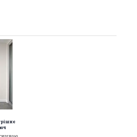
трішнє
люч
атишною