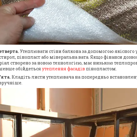
етверта.
Утеплювати стіни балкона за допомогою якісного 
тирол, пінопласт або мінеральна вата. Якщо фінанси дозвол
ріал створено за новою технологією, має низькою теплопро
шевше обійдеться
утеплення фасадів
пінопластом.
'ята.
Кладіть листи утеплювача на попередньо встановлену 
 зручніше.