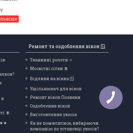
у.
Ремонт та оздоблення вікон 🪟
нів
Тканинні ролети 🔅
Москітні сітки 🪰
балкон?
Відливи на вікна 🪟
я
Ущільнювач для вікон
Ремонт вікон Позняки
 в
Оздоблення вікон
ті 🪰
Виготовлення укосів
★★★
Як не помилитися, вибираючи
компанію по установці укосів?