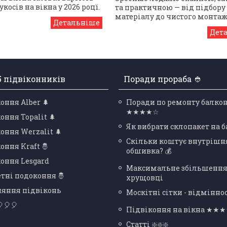
косів на вікна у 2026 роцї.
та практичною — від підбору
матеріалу до чистого монтаж
5 підвіконників
Поради прораба 👲
оння Alber 🌲
Поради по ремонту балко
★★★★☆
оння Topalit 🌲
Як вибрати склопакет на 
оння Werzalit 🌲
Скільки коштує внутрішн
оння Kraft 🤴
обшивка? 💰
оння Lesgard
Максимальне збільшення
тні подоконня 🤴
хрущовці
няння підвіконь
Москітні сітки - відміннос
🎈🎈
Підвіконня на вікна ★★
Статті ❇️❇️❇️