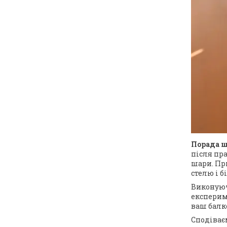
Порада ш
після пр
шари. При
стелю і б
Виконуюч
експериме
ваш балко
Сподіває