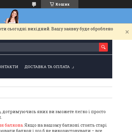
Кошик
оти сьогодні вихідний. Вашу заявку буде оброблено
ОНТАКТИ
ДОСТАВКА ТА ОПЛАТА
, дотримуючись яких ви зможете легко і просто
.
ня балкона
. Якщо на вашому балконі стоять старі
плювали балкон і що б не використовували – все