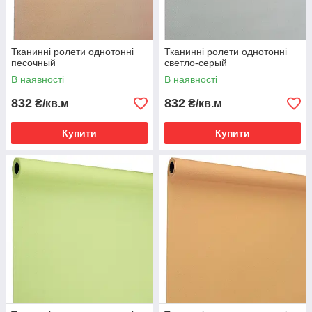
Тканинні ролети однотонні
Тканинні ролети однотонні
песочный
светло-серый
В наявності
В наявності
832
832
₴/кв.м
₴/кв.м
Купити
Купити