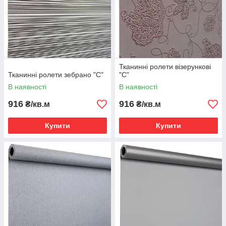
Тканинні ролети візерункові
Тканинні ролети зебрано "С"
"С"
В наявності
В наявності
916
916
₴/кв.м
₴/кв.м
Купити
Купити