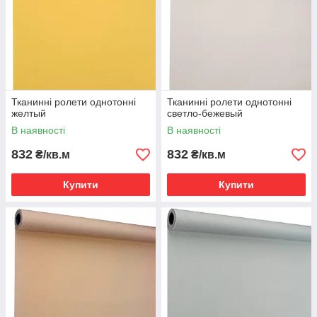
Тканинні ролети однотонні
Тканинні ролети однотонні
желтый
светло-бежевый
В наявності
В наявності
832
832
₴/кв.м
₴/кв.м
Купити
Купити