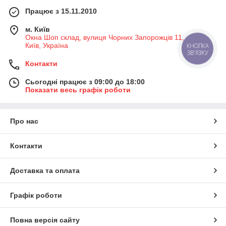
Працює з 15.11.2010
м. Київ
Окна Шоп склад, вулиця Чорних Запорожців 11, а /3,
Київ, Україна
КНОПКА
Як купити тканеві ролети в Києві і з
ЗВ'ЯЗКУ
доставкою по Україні?
Контакти
Купити тканеві ролети в Києві і з доставкою по Україні ви
Сьогодні працює з 09:00 до 18:00
Показати весь графік роботи
можете в компанії Comfort House таким чином:
Виберіть тип тканини, колір та вкажіть необхідні розміри
(можна вказати в коментарі, менеджер Вас набере та
Про нас
прорахує точну вартість). Мінімальний розрахунок вартості
0,7 м2
Контакти
Покладіть товар у кошик. Будь ласка, вкажіть дані для
надсилання.
Доставка та оплата
Оплатіть замовлення.
Графік роботи
Отримайте його на відділення Нової пошти або Делівері.
І обов'язково перевірте цілісність.
Повна версія сайту
Якщо ви знаходитеся в Києві, то можете забрати