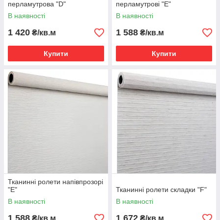
перламутрова "D"
перламутрові "E"
В наявності
В наявності
1 420
1 588
₴/кв.м
₴/кв.м
Купити
Купити
Тканинні ролети напівпрозорі
"E"
Тканинні ролети складки "F"
В наявності
В наявності
1 588
1 672
₴/кв.м
₴/кв.м