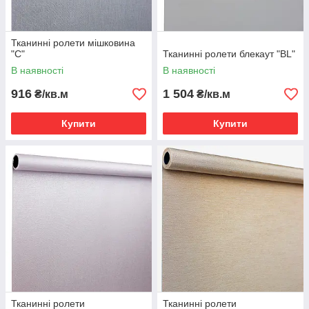
Тканинні ролети мішковина
"С"
Тканинні ролети блекаут "BL"
В наявності
В наявності
916
1 504
₴/кв.м
₴/кв.м
Купити
Купити
Тканинні ролети
Тканинні ролети