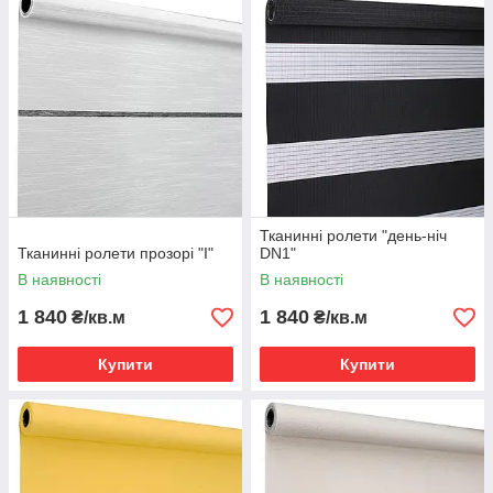
Тканинні ролети "день-ніч
Тканинні ролети прозорі "I"
DN1"
В наявності
В наявності
1 840
1 840
₴/кв.м
₴/кв.м
Купити
Купити