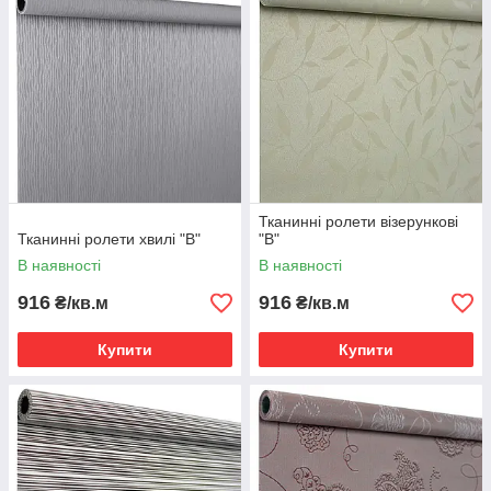
Тканинні ролети візерункові
Тканинні ролети хвилі "В"
"В"
В наявності
В наявності
916
916
₴/кв.м
₴/кв.м
Купити
Купити