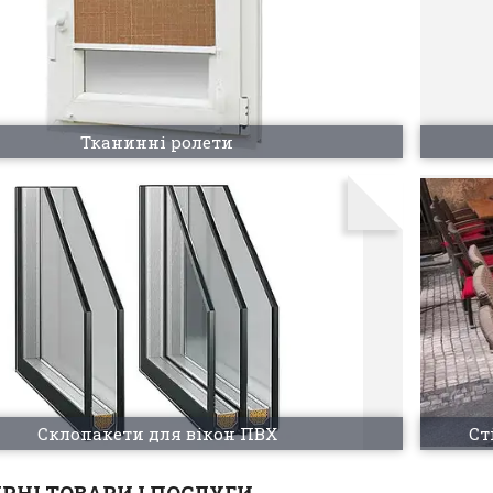
Тканинні ролети
Склопакети для вікон ПВХ
Ст