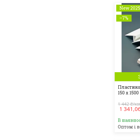
New 202
–7%
Пластиков
150 x 1500
1 442 ₴/к
1 341,0
В наявно
Оптом і в