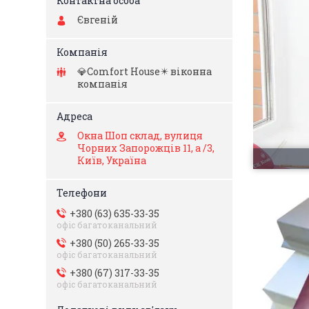
Євгеній
💎Comfort Hоuse✴️ віконна
компанія
Окна Шоп склад, вулиця
Чорних Запорожців 11, а /3,
Київ, Україна
+380 (63) 635-33-35
офіс багатоканальний
+380 (50) 265-33-35
офіс багатоканальний
+380 (67) 317-33-35
офіс багатоканальний