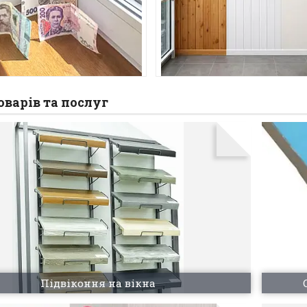
роцї.
монтажу.
оварів та послуг
Підвіконня на вікна