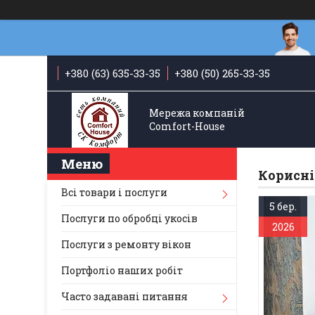
+380 (63) 635-33-35
+380 (50) 265-33-35
Мережа компаній
Comfort-Hоuse
Корисні
Всі товари і послуги
5 бер.
Послуги по обробці укосів
2026
Послуги з ремонту вікон
Вартіс
Портфоліо наших робіт
У даній 
яким чи
Часто задавані питання
установ