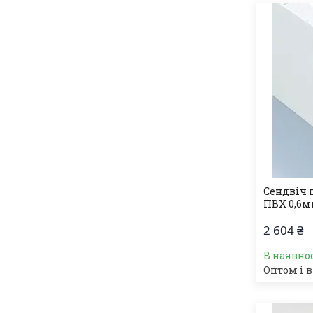
Сендвіч 
ПВХ 0,6м
2 604 ₴
В наявно
Оптом і в