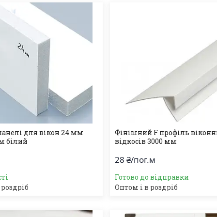
панелі для вікон 24 мм
Фінішний F профіль віконн
м білий
відкосів 3000 мм
28 ₴/пог.м
сті
Готово до відправки
 роздріб
Оптом і в роздріб