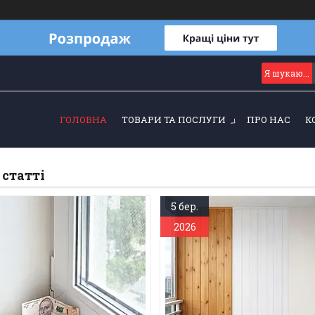
ГОЛОВНА
ТОВАРИ ТА ПОСЛУГИ
ПРО НАС
К
 статті
5 бер.
2026
ть установки укосів на
Обшивка лоджії Київ — в
вікна
оздоблення балконів пі
статті ми розповімо про те,
Зробимо лоджію охай
ном визначається вартість
затишною та практичною
ки укосів на вікна у 2026
підбору матеріалу до чи