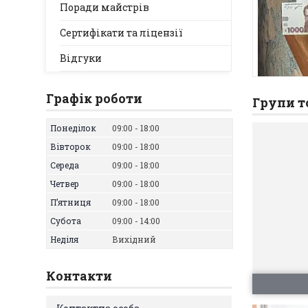
Поради майстрів
Сертифікати та ліцензії
Відгуки
Графік роботи
Групи т
Понеділок
09:00
18:00
Вівторок
09:00
18:00
Середа
09:00
18:00
Четвер
09:00
18:00
Пʼятниця
09:00
18:00
Субота
09:00
14:00
Неділя
Вихідний
Контакти