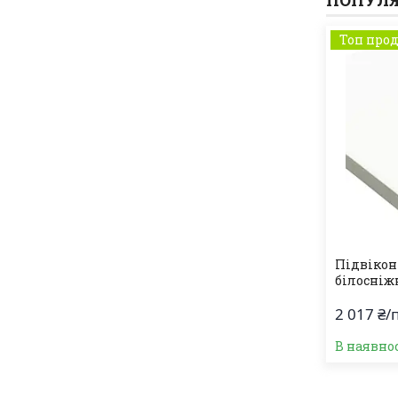
ПОПУЛЯ
Топ про
Підвікон
білосніж
2 017 ₴/
В наявно