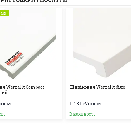
РНІ ТОВАРИ І ПОСЛУГИ
даж
ня Werzalit Compact
Підвіконня Werzalit біле
ний
пог.м
1 131 ₴/пог.м
сті
В наявності