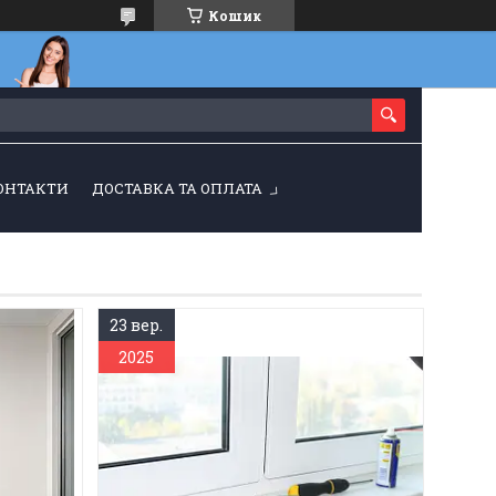
Кошик
ОНТАКТИ
ДОСТАВКА ТА ОПЛАТА
23 вер.
2025
Як підготувати пластикові вікна
нутрішнє
до зими?
д ключ
Як можна якісно утеплити
ною,
пластикові вікна на зиму, щоб у
 — від
домі завжди було комфортно і
стого
затишно? Про це і піде мова в даній