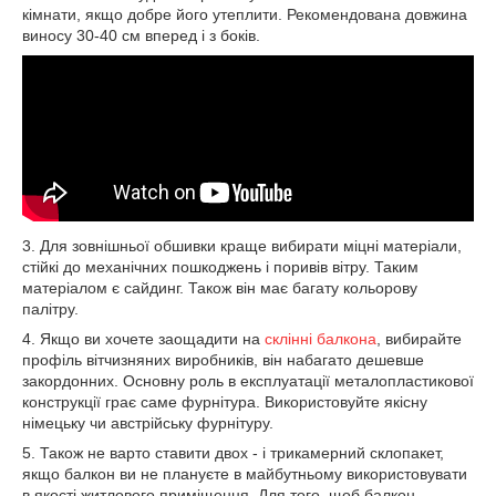
кімнати, якщо добре його утеплити. Рекомендована довжина
виносу 30-40 см вперед і з боків.
3. Для зовнішньої обшивки краще вибирати міцні матеріали,
стійкі до механічних пошкоджень і поривів вітру. Таким
матеріалом є сайдинг. Також він має багату кольорову
палітру.
4. Якщо ви хочете заощадити на
склінні балкона
, вибирайте
профіль вітчизняних виробників, він набагато дешевше
закордонних. Основну роль в експлуатації металопластикової
конструкції грає саме фурнітура. Використовуйте якісну
німецьку чи австрійську фурнітуру.
5. Також не варто ставити двох - і трикамерний склопакет,
якщо балкон ви не плануєте в майбутньому використовувати
в якості житлового приміщення. Для того, щоб балкон