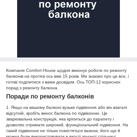
Компанія Comfort-Hоuse щодня виконує роботи по ремонту
балконів на протязі ось вже 15 років. Ми знаємо про це все, і
готові поділитися з вами досвідом. Ось ТОП-12 корисних
порад з ремонту балкона.
Поради по ремонту балконів
1. Якщо на вашому балконі вузьке підвіконня або він взагалі
відсутній, зробіть винос балкона по підвіконню. Це
зварювальна конструкція, яка кріпиться до парапету і
дозволяє отримати широкий, функціональний підвіконня. На
такий підвіконня не тільки помістяться вазони, його ще й
можна буде використовувати в якості зручної стільниці.