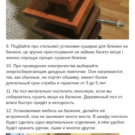
9. Подбайте про стельової установки сушарки для білизни на
балконі, це зручне пристосування не займає багато місця і
значно спрощує процес сушіння білизни.
10. При проведении электричества выбирайте
энергосберегающие диодные лампочки. Они нагреваются
так, как обычные, не портят обшивку, имеют более
длительный срок службы и гарантию от 3 до 5 лет.
11. На пол желательно постелить линолиум, если вы
собираетесь сушить вещи на балконе. Деревянный пол от
влаги быстро придёт в негодность.
12. Устанавливая мебель на балконе, делайте её
встроенной, она не занимает много места. В шкафу неплохо
будет сделать одно вертикальное отделение, в нём удобно
будет хранить удочки, лыжи и многое другое.