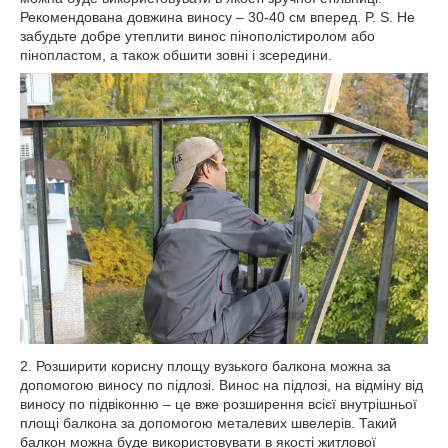
Рекомендована довжина виносу – 30-40 см вперед. P. S. Не
забудьте добре утеплити винос пінополістиролом або
пінопластом, а також обшити зовні і зсередини.
2. Розширити корисну площу вузького балкона можна за
допомогою виносу по підлозі. Винос на підлозі, на відміну від
виносу по підвіконню – це вже розширення всієї внутрішньої
площі балкона за допомогою металевих швелерів. Такий
балкон можна буде використовувати в якості житлової