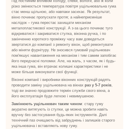
Під постійним впливом холоду, спеки, вологи, або ж коли
різко змінюється температура повітря ущільнювальна гума
стає менш щільною, або навпаки засихає. Як результат,
вікно починає пропускати протяг, а найнеприємніше
наслідок – гума перестає захищати механізм
металопластикової конструкції. А з-за цього починає туго
відкриватися і закриватися стулка, віконна ручка, і по
закінченню короткого проміжку часу вам доведеться
звертатися до компанії з ремонту вікон, щоб ремонтувати
або міняти фурнітуру. Не зносився гумовий ущільнювач
пом'якшує навантаження на механізм і тим самим запобігає
його передчасні поломки. Але, на жаль, з часом, як і будь-
яка інша гума, він втрачає колишні характеристики і не
може більше виконувати свої функції.
Віконні компанії і виробники віконних конструкцій радять
проводити заміну ущільнювача на вікнах
раз у 5-7 років
,
тоді ви значно продовжите термін служби свого вікна, а
його експлуатація буде легкою і невимушеною.
Замінюють ущільнювач таким чином
: стару гуму
акуратно витягують із стулки, це можна зробити навіть
вручну без застосування будь-яких інструментів. Далі
технічний паз очищають від забруднень і залишків старого
ущільнювача і вставляють нову гуму.