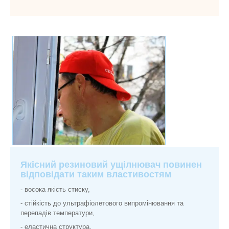
Якісний резиновий ущілнювач повинен
відповідати таким властивостям
- восока якість стиску,
- стійкість до ультрафіолетового випромінювання та
перепадів температури,
- еластична структура.