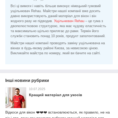
Всі ці вимоги і навіть більше виконує німецький гумовий
ущільнювач Rehau. Майстри нашої компанії вже досить
давно використовують даний матеріал для вікон і він
жодного разу не підводив.
Ущільнювач Rehau
– це гума з
двопелюстковою структурою, яка має чудову еластичність
та максимально щільно прилягає до рами. Термін його
служби становить понад 10 років, продукт запатентований.
Майстри нашої компанії проводять заміну ущільнювача на
вікнах в будь-якому районі Києва, за невисокою ціною.
Викликайте майстра по номеру, який ви бачите на сайті.
Інші новини рубрики
10.07.2025
Кращий матеріал для укосів
Відкоси для вікон ❤️❤️❤️ встановлюються, як правило, не на
рік і два, тому так важливо вибрати кращий матеріал для