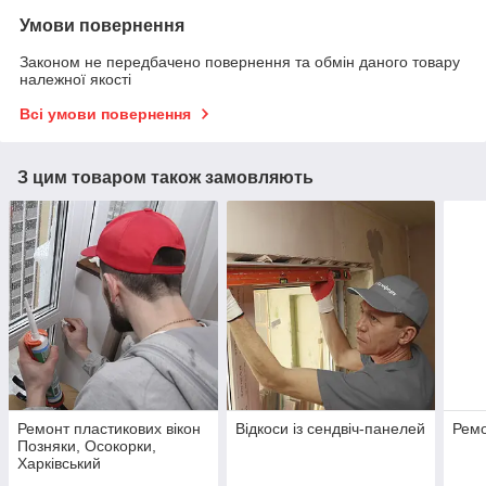
Умови повернення
Законом не передбачено повернення та обмін даного товару
належної якості
Всі умови повернення
З цим товаром також замовляють
Ремонт пластикових вікон
Відкоси із сендвіч-панелей
Ремо
Позняки, Осокорки,
Харківський