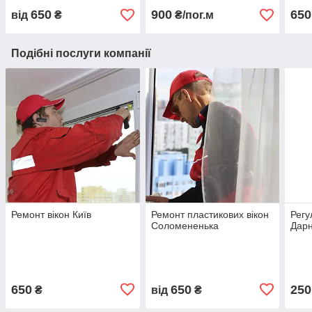
650
900
650
від
₴
₴/пог.м
Подібні послуги компанії
Ремонт вікон Київ
Ремонт пластикових вікон
Регу
Соломененька
Дарн
650
650
250
₴
від
₴