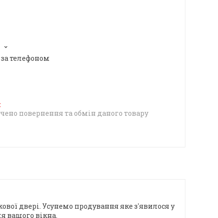
 за телефоном
чено повернення та обмін даного товару
ової двері. Усунемо продування яке з'явилося у
я вашого вікна.