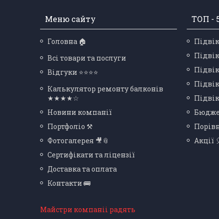
Меню сайту
ТОП - 
Головна 🏠
Підвік
Підвік
Всі товари та послуги
Підвік
Відгуки ⭐⭐⭐⭐
Підвік
Калькулятор ремонту балконів
★★★★☆
Підвік
Новини компанії
Бюдже
Портфоліо ⚒
Порів
Фотогалерея 🎥📎
Акції 
Сертифікати та ліцензії
Доставка та оплата
Контакти 🚌
Майстри компаніі радять