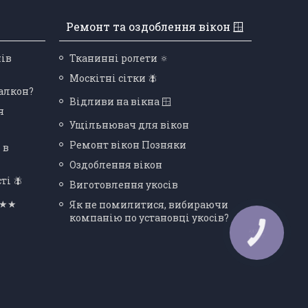
Ремонт та оздоблення вікон 🪟
нів
Тканинні ролети 🔅
Москітні сітки 🪰
балкон?
Відливи на вікна 🪟
я
Ущільнювач для вікон
Ремонт вікон Позняки
 в
Оздоблення вікон
ті 🪰
Виготовлення укосів
★★★
Як не помилитися, вибираючи
компанію по установці укосів?