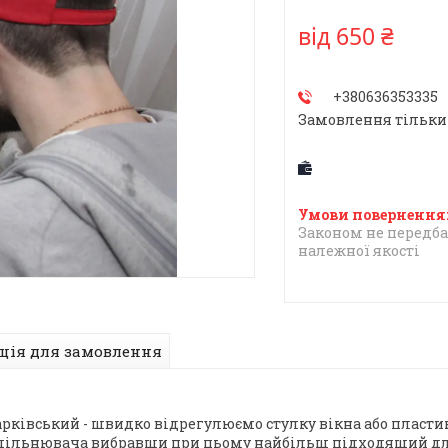
від
650 ₴
+380636353335
Замовлення тільки
Законом не передба
належної якості
ція для замовлення
рківський - швидко відрегулюємо стулку вікна або пластик
 ущільнювача вибравши при цьому найбільш підходящий дл