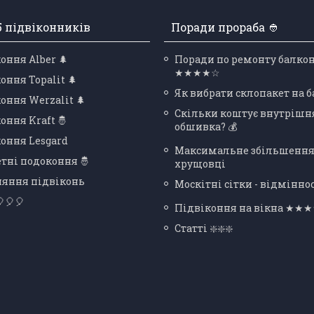
5 підвіконників
Поради прораба 👲
оння Alber 🌲
Поради по ремонту балко
★★★★☆
оння Topalit 🌲
Як вибрати склопакет на 
оння Werzalit 🌲
Скільки коштує внутрішн
оння Kraft 🤴
обшивка? 💰
оння Lesgard
Максимальне збільшення
тні подоконня 🤴
хрущовці
няння підвіконь
Москітні сітки - відміннос
🎈🎈
Підвіконня на вікна ★★
Статті ❇️❇️❇️