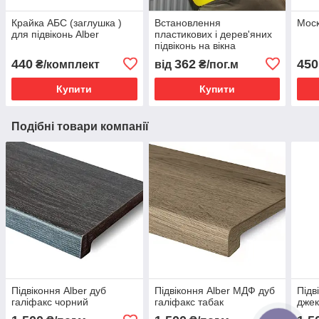
Крайка АБС (заглушка )
Встановлення
Моск
для підвіконь Alber
пластикових і дерев'яних
підвіконь на вікна
440
362
450
₴/комплект
від
₴/пог.м
Купити
Купити
Подібні товари компанії
Підвіконня Alber дуб
Підвіконня Alber МДФ дуб
Підв
галіфакс чорний
галіфакс табак
дже