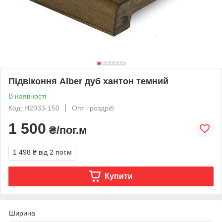
Підвіконня Alber дуб хантон темний
В наявності
Код: H2033-150
Опт і роздріб
1 500
₴/пог.м
1 498 ₴
від 2 пог.м
Купити
Ширина