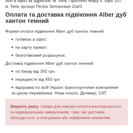
Або в офісі за адресою: м. Київ, Проспект Миру 4, офіс 207.
м. Київ, вулиця Петра Запорожця 11в/3.
Оплата та доставка підвіконня Alber дуб
хантон темний
Форми оплати підвіконня Alber дуб хантон темний:
готівкою в офісі;
на карту приват;
безготівковий розрахунок.
Доставка підвіконня Alber дуб хантон темний:
по Києву від 350 грн
передмістя від 450 грн
відправка по всій Україні транспортними компаніями
за ціною перевізника: Нова пошта, Делівері, САТ.
Зверніть увагу
: товари для кожного клієнта виготовляються
за індивідуальним замовленням, тому час доставки
збільшується, а скасування або повернення неможливі.