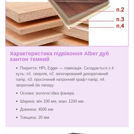
Характеристика підвіконня Alber дуб
хантон темний
Покриття: HPL Egger — ламінація. Складається з 4
куль: п1. оверлів, п2. імпогирований декоративний
папір, п3. просочений натронний крафт-папір, п4.
зворотний бік паперу.
Основа: вологостійка фанера.
Ширина: мін 100 мм, макс 1200 мм.
Довжина: 4500 мм
Товщина: 20 мм.