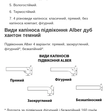
Вологостійкий.
Термостійкий.
4 різновиди капіноса: класичний, прямий, без
капіноса компакт, фігурний.
Види капіноса підвіконня Alber дуб
хантон темний
Підвіконник Alber 4 варіанти: прямий, заокруглений,
фігурний*, безкапійний*.
* Доплата за підвіконня фігурний і безкапійний 160 грн/м.