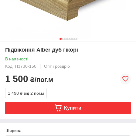
Підвіконня Alber дуб гікорі
В наявності
Код: H3730-150
Опт і роздріб
1 500
₴/пог.м
1 498 ₴
від 2 пог.м
Купити
Ширина