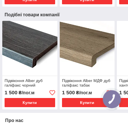
Подібні товари компанії
Підвіконня Alber дуб
Підвіконня Alber МДФ дуб
Підв
галіфакс чорний
галіфакс табак
хант
1 500
1 500
1 5
₴/пог.м
₴/пог.м
Купити
Купити
Про нас