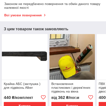
Законом не передбачено повернення та обмін даного товару
належної якості
Всі умови повернення
З цим товаром також замовляють
Крайка АБС (заглушка )
Встановлення
ПВХ 
для підвіконь Alber
пластикових і дерев'яних
підв
підвіконь на вікна
двос
440
362
400
₴/комплект
від
₴/пог.м
Купити
Купити