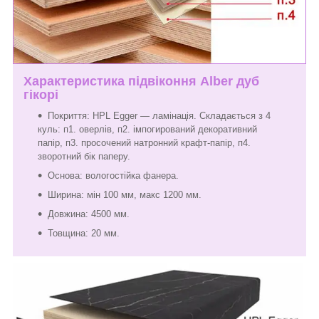
Характеристика підвіконня Alber дуб
гікорі
Покриття: HPL Egger — ламінація. Складається з 4
куль: п1. оверлів, п2. імпогирований декоративний
папір, п3. просочений натронний крафт-папір, п4.
зворотний бік паперу.
Основа: вологостійка фанера.
Ширина: мін 100 мм, макс 1200 мм.
Довжина: 4500 мм.
Товщина: 20 мм.