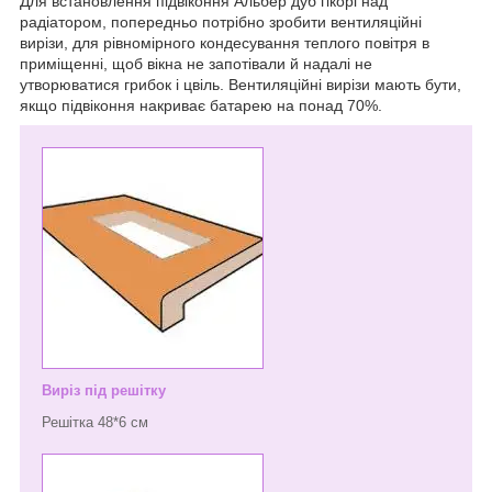
Для встановлення підвіконня Альбер дуб гікорі над
радіатором, попередньо потрібно зробити вентиляційні
вирізи, для рівномірного кондесування теплого повітря в
приміщенні, щоб вікна не запотівали й надалі не
утворюватися грибок і цвіль. Вентиляційні вирізи мають бути,
якщо підвіконня накриває батарею на понад 70%.
Виріз під решітку
Решітка 48*6 см