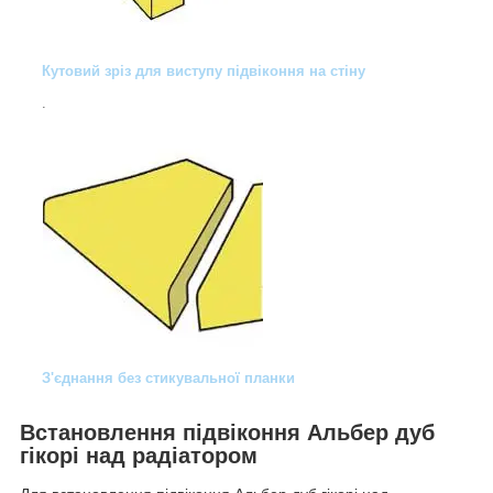
Кутовий зріз для виступу підвіконня на стіну
.
З'єднання без стикувальної планки
Встановлення підвіконня Альбер дуб
гікорі над радіатором