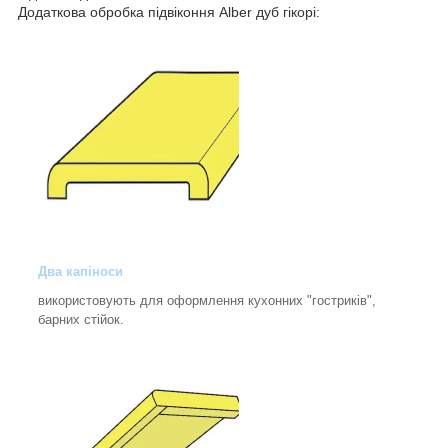
Додаткова обробка підвіконня Alber дуб гікорі:
Два капіноси
використовують для оформлення кухонних "гостриків",
барних стійок.