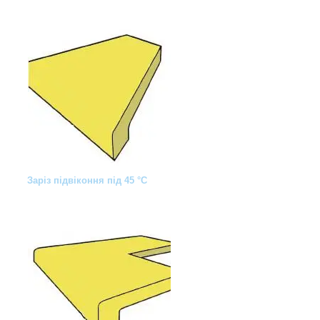
Заріз підвіконня під 45 °C