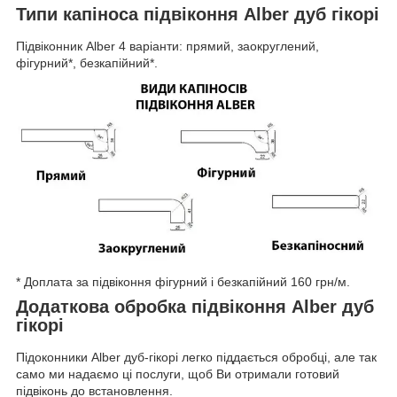
Типи капіноса підвіконня Alber дуб гікорі
Підвіконник Alber 4 варіанти: прямий, заокруглений,
фігурний*, безкапійний*.
* Доплата за підвіконня фігурний і безкапійний 160 грн/м.
Додаткова обробка підвіконня Alber дуб
гікорі
Підоконники Alber дуб-гікорі легко піддається обробці, але так
само ми надаємо ці послуги, щоб Ви отримали готовий
підвіконь до встановлення.