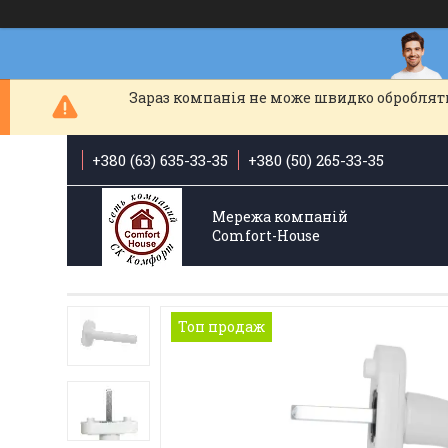
Зараз компанія не може швидко обробляти
+380 (63) 635-33-35
+380 (50) 265-33-35
Мережа компаній
Comfort-Hоuse
Топ продаж