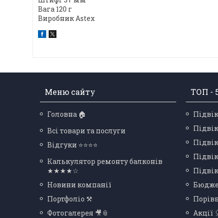
Вага 120 г
Виробник Astex
Меню сайту
ТОП - 
Головна 🏠
Підвік
Підвік
Всі товари та послуги
Підвік
Відгуки ⭐⭐⭐⭐
Підвік
Калькулятор ремонту балконів
★★★★☆
Підвік
Новини компанії
Бюдже
Портфоліо ⚒
Порів
Фотогалерея 🎥📎
Акції 