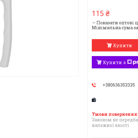
115 ₴
Показати оптові 
Мінімальна сума за
Купити
Купити з
+380636353335
Законом не передба
належної якості