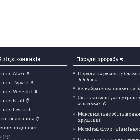
5 підвіконників
Поради прораба 👲
оння Alber 🌲
Поради по ремонту балко
★★★★☆
оння Topalit 🌲
Як вибрати склопакет на 
оння Werzalit 🌲
Скільки коштує внутрішн
оння Kraft 🤴
обшивка? 💰
оння Lesgard
Максимальне збільшення
тні подоконня 🤴
хрущовці
няння підвіконь
Москітні сітки - відміннос
🎈🎈
Підвіконня на вікна ★★