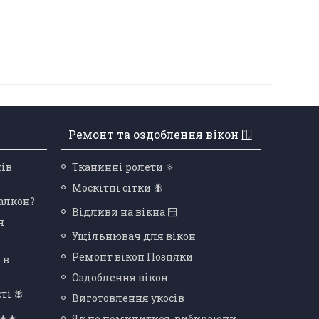
Ремонт та оздоблення вікон 🪟
нів
Тканинні ролети 🔅
Москітні сітки 🪰
балкон?
Відливи на вікна 🪟
я
Ущільнювач для вікон
Ремонт вікон Позняки
 в
Оздоблення вікон
ті 🪰
Виготовлення укосів
★★★
Як не помилитися, вибираючи