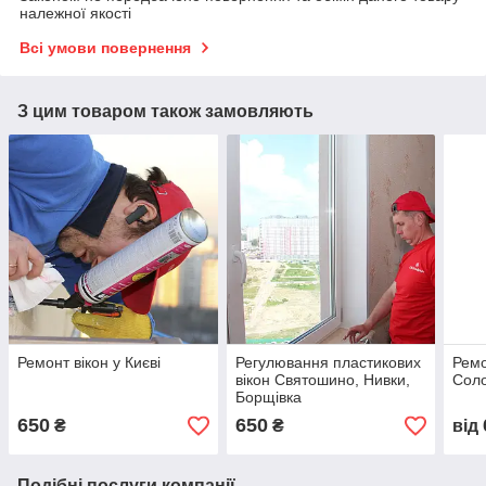
належної якості
Всі умови повернення
З цим товаром також замовляють
Ремонт вікон у Києві
Регулювання пластикових
Ремо
вікон Святошино, Нивки,
Сол
Борщівка
650
650
₴
₴
від
Подібні послуги компанії