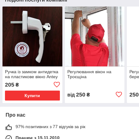
Ручка із замком антидетка
Регулювання вікон на
Регу
на пластикове вікно Antey
Троєщіна
бере
205
₴
250
250
від
₴
Купити
Про нас
97% позитивних з 77 відгуків за рік
Працює з 15.11.2010