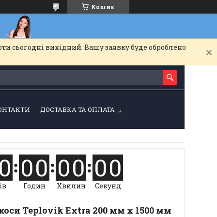
Кошик
оти сьогодні вихідний. Вашу заявку буде оброблено
ОНТАКТИ
ДОСТАВКА ТА ОПЛАТА
0
0
0
0
0
0
0
ів
Годин
Хвилин
Секунд
коси Teplovik Extra 200 мм x 1500 мм