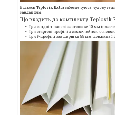
Відкоси
Teplovik Extra
забезпечують чудову тепло
завданням.
Що входить до комплекту Teplovik 
Три сендвіч-панелі завтовшки 10 мм (пластик
Три стартові профілі з самоклейною основою
Три F-профілі завширшки 55 мм, довжина 1,